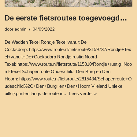
De eerste fietsroutes toegevoegd…
door
admin
04/09/2022
De Wadden Texel Rondje Texel vanuit De
Cocksdorp: https://www.route.nl/fietsroute/3199737/Rondje+Tex
el+vanuit+De+Cocksdorp Rondje rustig Noord-
Texel: https://www.route.nl/fietsroute/115810/Rondje+rustig+Noo
rd-Texel Schapenroute Oudeschild, Den Burg en Den
Hoorn: https://www.route.nl/fietsroute/2815434/Schapenroute+O
udeschild%2C+Den+Burg+en+Den+Hoorn Vlieland Unieke
uitkijkpunten langs de route in…
Lees verder »